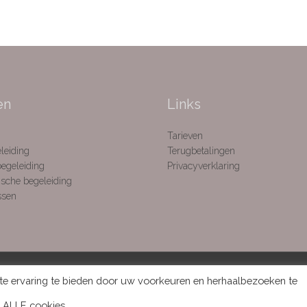
en
Links
Tarieven
leiding
Terugbetalingen
egeleiding
Privacyverklaring
sche begeleiding
ssen
e ervaring te bieden door uw voorkeuren en herhaalbezoeken te
Copyright © 2026
Praktijk de hoofdzaak
| Design by
WebComIT.be
n ALLE cookies.