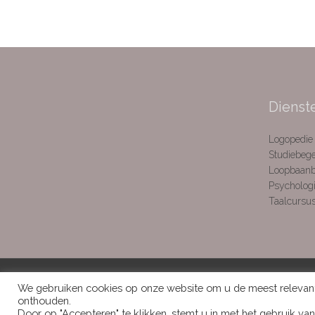
Dienst
Logopedie
Studiebege
Loopbaanb
Psychologi
Taalcursu
We gebruiken cookies op onze website om u de meest relevant
onthouden.
Door op "Accepteren" te klikken, stemt u in met het gebruik va