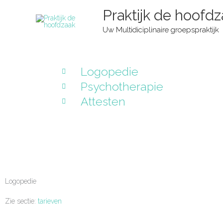
Ga
Praktijk de hoofd
naar
de
Uw Multidiciplinaire groepspraktijk
inhoud
Logopedie
Psychotherapie
Attesten
Logopedie
Zie sectie:
tarieven