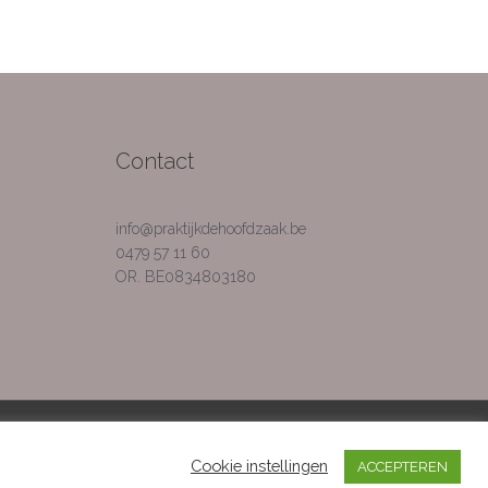
Contact
info@praktijkdehoofdzaak.be
0479 57 11 60
OR. BE0834803180
Cookie instellingen
ACCEPTEREN