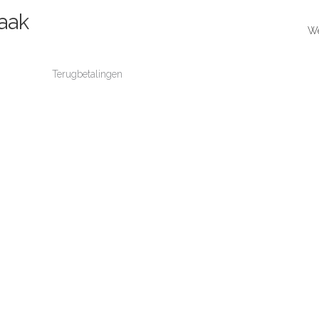
zaak
W
Terugbetalingen