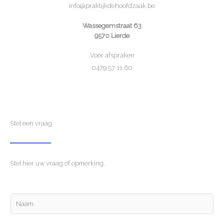
info@praktijkdehoofdzaak.be
Wassegemstraat 63
9570 Lierde
Voor afspraken
0479 57 11 60
Stel een vraag
Stel hier uw vraag of opmerking.
N
a
a