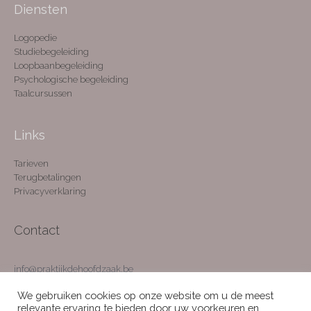
Diensten
Logopedie
Studiebegeleiding
Loopbaanbegeleiding
Psychologische begeleiding
Taalcursussen
Links
Tarieven
Terugbetalingen
Privacyverklaring
Contact
info@praktijkdehoofdzaak.be
0479 57 11 60
We gebruiken cookies op onze website om u de meest
OR. BE0834803180
relevante ervaring te bieden door uw voorkeuren en