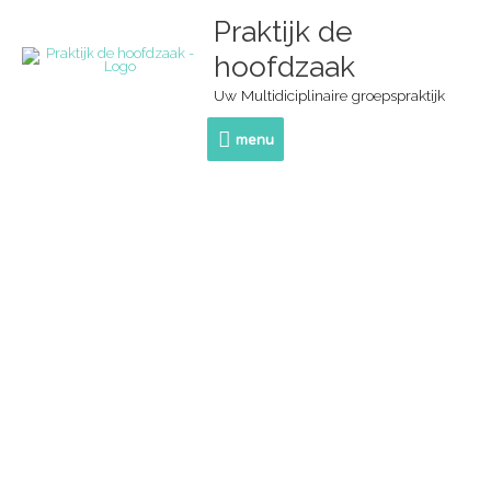
Ga
Praktijk de
menu
naar
de
hoofdzaak
inhoud
Uw Multidiciplinaire groepspraktijk
menu