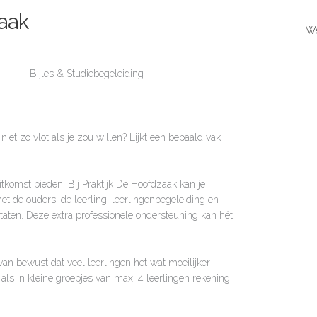
zaak
W
Bijles & Studiebegeleiding
iet zo vlot als je zou willen? Lijkt een bepaald vak
itkomst bieden. Bij Praktijk De Hoofdzaak kan je
met de ouders, de leerling, leerlingenbegeleiding en
aten. Deze extra professionele ondersteuning kan hét
van bewust dat veel leerlingen het wat moeilijker
als in kleine groepjes van max. 4 leerlingen rekening