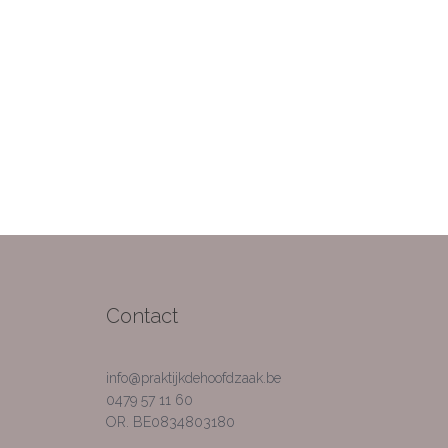
Contact
info@praktijkdehoofdzaak.be
0479 57 11 60
OR. BE0834803180