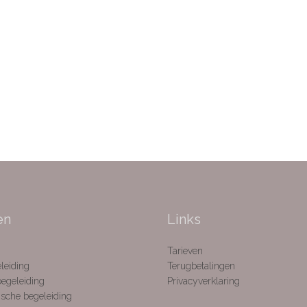
en
Links
Tarieven
leiding
Terugbetalingen
egeleiding
Privacyverklaring
sche begeleiding