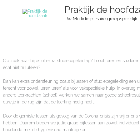
Ga
Praktijk de hoofd
naar
de
Uw Multidiciplinaire groepspraktijk
inhoud
Op zoek naar bijles of extra studiebegeleiding? Loopt leren en studeren n
echt niet te lukken?
Dan kan extra ondersteuning zoals bijlessen of studiebegeleiding een u
terecht voor zowel ‘leren leren’ als voor vakspecifieke hulp. In overleg 
andere leerkrachten (school) werken we samen naar goede schoolresult
duwtje in de rug zijn dat de leerling nodig heeft.
Door de gemiste lessen als gevolg van de Corona-crisis zijn wij er ons 
hebben. Daarom bieden we jullie graag bijlessen aan zowel individueel 
houdende met de hygiënische maatregelen.